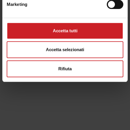
...
Marketing
ARTE E REGALO
Accetta tutti
Accetta selezionati
Rifiuta