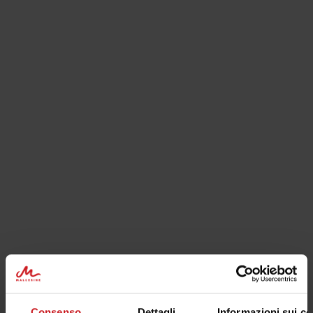
il sito Web visitmalcesine.com o il rispettivo server sia
esente da virus o da altri componenti dannosi.
Limitazione di responsabilità
visitmalcesine.com declina ogni responsabilità (anche in
caso di negligenza) per danni diretti, indiretti o conseguenti
che potrebbero derivare dall'accesso agli elementi del sito
Web visitmalcesine.com o dal loro utilizzo, rispettivamente
dall'impossibilità di accedervi o di utilizzarli, oppure dal
collegamento con altri siti Web.
Collegamenti (links) con altri siti Web
Il sito Web visitmalcesine.com contiene dei link che
consentono l'accesso a siti Web di terzi, siti che potrebbero
essere interessanti per lei. Attivando tali link è possibile
che lei abbandoni il sito Web visitmalcesine.com oppure
che all'interno dell'ambiente del sito visitmalcesine.com
Consenso
Dettagli
Informazioni sui co