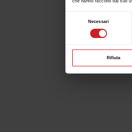
che hanno raccolto dal suo uti
...
MAMBO
Selezione
Necessari
del
consenso
Rifiuta
...