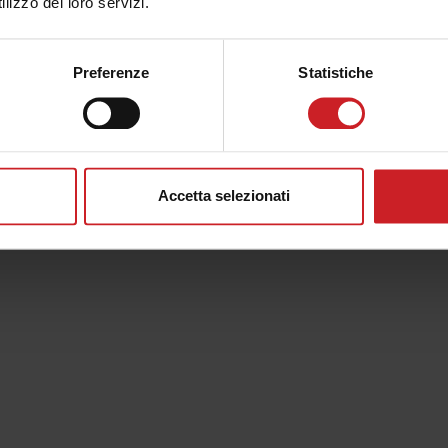
lizzo dei loro servizi.
UN VIAGGIO NEL PASSATO TRA CASTELLI E
LEGGENDE!...
IL BORGO MEDIEVALE
DI MALCESINE
Preferenze
Statistiche
Accetta selezionati
...
BAHAR HEIDARZADE