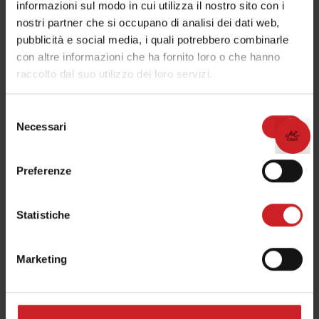
informazioni sul modo in cui utilizza il nostro sito con i
nostri partner che si occupano di analisi dei dati web,
pubblicità e social media, i quali potrebbero combinarle
Nome
con altre informazioni che ha fornito loro o che hanno
raccolto dal suo utilizzo dei loro servizi.
Cognome
Selezione
Necessari
del
😊
😊
Organizza la tua vacanza!
Organizza la tua vacanza!
consenso
Preferenze
Email
Statistiche
Telefono
Marketing
I dati verranno trattati in conformità alla vigente normativa sulla
protezione dei dati personali. Tutte le informazioni sono disponibili nella