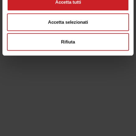
Privacy Policy
Accetta tutti
Iscrivimi alla newsletter (ti verrà inviata una mail con un link di
conferma).
Privacy Policy
Accetta selezionati
Invia la richiesta
Rifiuta
ASSESSORATO AL TURISMO
Piazza Statuto, 1
37018 Malcesine (VR)
+39 045 6589904/28
UFFICIO INFORMAZIONI
Fermata delle corriere - Malcesine centro
Via Gardesana, 238