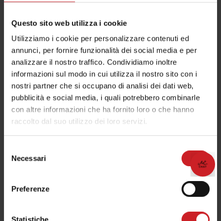
Questo sito web utilizza i cookie
Utilizziamo i cookie per personalizzare contenuti ed
annunci, per fornire funzionalità dei social media e per
analizzare il nostro traffico. Condividiamo inoltre
informazioni sul modo in cui utilizza il nostro sito con i
nostri partner che si occupano di analisi dei dati web,
pubblicità e social media, i quali potrebbero combinarle
con altre informazioni che ha fornito loro o che hanno
raccolto dal suo utilizzo dei loro servizi.
Selezione
Necessari
del
😊
😊
Organizza la tua vacanza!
Organizza la tua vacanza!
consenso
Preferenze
Statistiche